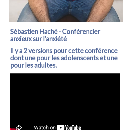
Sébastien Haché - Conférencier
anxieux sur l’anxiété
Il y a 2 versions pour cette conférence
dont une pour les adolenscents et une
pour les adultes.