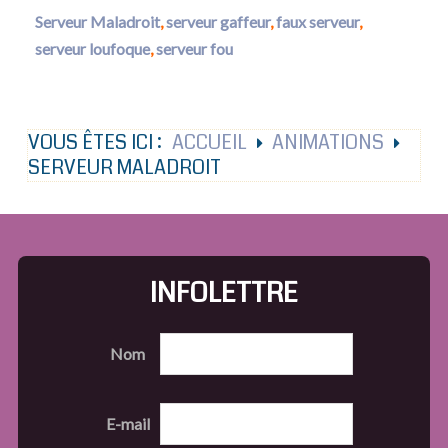
Serveur Maladroit
,
serveur gaffeur
,
faux serveur
,
serveur loufoque
,
serveur fou
VOUS ÊTES ICI :
ACCUEIL
ANIMATIONS
SERVEUR MALADROIT
INFOLETTRE
Nom
E-mail