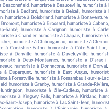
à Beaconsfield
,
humoriste à Beauceville
,
humoriste à
moriste à Bedford
,
humoriste à Belœil
,
humoriste à B
on
,
humoriste à Boisbriand
,
humoriste à Bonaventure
à Bromont
,
humoriste à Brossard
,
humoriste à Cabano
ap-Santé
,
humoriste à Carignan
,
humoriste à Carle
oriste à Chandler
,
humoriste à Chapais
,
humoriste à 
icher
,
humoriste à Chibougamau
,
humoriste à Clermo
te à Cookshire-Eaton
,
humoriste à Côte-Saint-Luc
iste à Danville
,
humoriste à Daveluyville
,
humorist
moriste à Deux-Montagnes
,
humoriste à Disraeli
rmeaux
,
humoriste à Donnacona
,
humoriste à Dorval
te à Duparquet
,
humoriste à East Angus
,
humorist
ste à Forestville
,
humoriste à Fossambault-sur-le-Lac
ield
,
humoriste à Granby
,
humoriste à Grande-Rivière
Huntingdon
,
humoriste à L'Île-Cadieux
,
humoriste à 
umoriste à Kingsey Falls
,
humoriste à Kirkland
,
humo
ac-Saint-Joseph
,
humoriste à Lac Saint-Jean
,
humoris
'Assomption
,
humoriste à L'Épiphanie
,
humoriste à