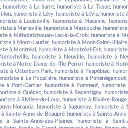
,
humoriste à La Sarre
,
humoriste à La Tuque
,
humor
illon
,
humoriste à Léry
,
humoriste à Lévis
,
humoriste à
moriste à Louiseville
,
humoriste à Macamic
,
humori
riste à Marieville
,
humoriste à Mascouche
,
humoriste
ste à Métabetchouan–Lac-à-la-Croix
,
humoriste à Mé
riste à Mont-Laurier
,
humoriste à Mont-Saint-Hilaire
ste à Montréal
,
humoriste à Montréal-Est
,
humoriste
urdochville
,
humoriste à Neuville
,
humoriste à Ne
riste à Notre-Dame-de-l'Île-Perrot
,
humoriste à Not
ste à Otterburn Park
,
humoriste à Paspébiac
,
humor
moriste à La Pocatière
,
humoriste à Pohénégamook
te à Port-Cartier
,
humoriste à Portneuf
,
humoriste 
moriste à Québec
,
humoriste à Repentigny
,
humoriste
oriste à Rivière-du-Loup
,
humoriste à Rivière-Rouge
Rouyn-Noranda
,
humoriste à Saguenay
,
humoriste à 
 à Sainte-Anne-de-Beaupré
,
humoriste à Sainte-Anne
e à Sainte-Anne-des-Plaines
,
humoriste à Saint-
à Saint-Basile-le-Grand
,
humoriste à Saint-Bruno-de