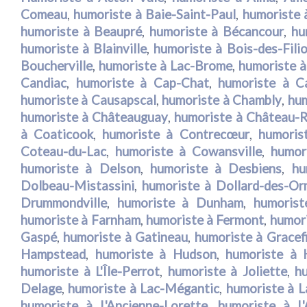
Comeau
,
humoriste à Baie-Saint-Paul
,
humoriste 
humoriste à Beaupré
,
humoriste à Bécancour
,
hu
humoriste à Blainville
,
humoriste à Bois-des-Fili
Boucherville
,
humoriste à Lac-Brome
,
humoriste 
Candiac
,
humoriste à Cap-Chat
,
humoriste à C
humoriste à Causapscal
,
humoriste à Chambly
,
hum
humoriste à Châteauguay
,
humoriste à Château-R
à Coaticook
,
humoriste à Contrecœur
,
humoris
Coteau-du-Lac
,
humoriste à Cowansville
,
humor
humoriste à Delson
,
humoriste à Desbiens
,
hu
Dolbeau-Mistassini
,
humoriste à Dollard-des-O
Drummondville
,
humoriste à Dunham
,
humoris
humoriste à Farnham
,
humoriste à Fermont
,
humori
Gaspé
,
humoriste à Gatineau
,
humoriste à Gracef
Hampstead
,
humoriste à Hudson
,
humoriste à 
humoriste à L'Île-Perrot
,
humoriste à Joliette
,
h
Delage
,
humoriste à Lac-Mégantic
,
humoriste à L
humoriste à L'Ancienne-Lorette
,
humoriste à L