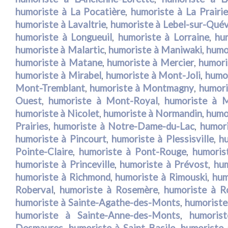
humoriste à La Pocatière
,
humoriste à La Prairie
humoriste à Lavaltrie
,
humoriste à Lebel-sur-Quév
humoriste à Longueuil
,
humoriste à Lorraine
,
hu
humoriste à Malartic
,
humoriste à Maniwaki
,
humo
humoriste à Matane
,
humoriste à Mercier
,
humori
humoriste à Mirabel
,
humoriste à Mont-Joli
,
humo
Mont-Tremblant
,
humoriste à Montmagny
,
humori
Ouest
,
humoriste à Mont-Royal
,
humoriste à M
humoriste à Nicolet
,
humoriste à Normandin
,
humo
Prairies
,
humoriste à Notre-Dame-du-Lac
,
humori
humoriste à Pincourt
,
humoriste à Plessisville
,
hu
Pointe-Claire
,
humoriste à Pont-Rouge
,
humoris
humoriste à Princeville
,
humoriste à Prévost
,
hu
humoriste à Richmond
,
humoriste à Rimouski
,
hum
Roberval
,
humoriste à Rosemère
,
humoriste à 
humoriste à Sainte-Agathe-des-Monts
,
humoriste
humoriste à Sainte-Anne-des-Monts
,
humorist
Desmaures
,
humoriste à Saint-Basile
,
humoriste 