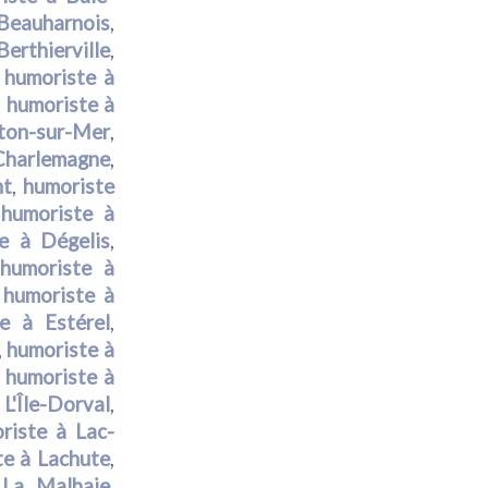
 Beauharnois
,
erthierville
,
,
humoriste à
,
humoriste à
ton-sur-Mer
,
Charlemagne
,
nt
,
humoriste
,
humoriste à
e à Dégelis
,
,
humoriste à
,
humoriste à
e à Estérel
,
,
humoriste à
,
humoriste à
L'Île-Dorval
,
riste à Lac-
te à Lachute
,
 La Malbaie
,