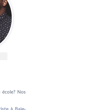
e école? Nos
iste à Baie-