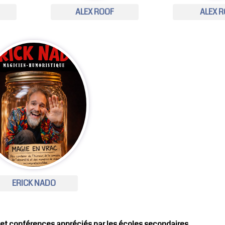
ALEX ROOF
ALEX R
ERICK NADO
 et conférences appréciés par les écoles secondaires