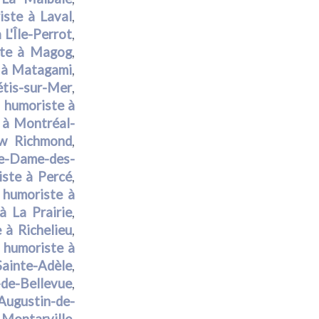
iste à Laval
,
 L'Île-Perrot
,
ste à Magog
,
 à Matagami
,
tis-sur-Mer
,
,
humoriste à
 à Montréal-
w Richmond
,
re-Dame-des-
iste à Percé
,
,
humoriste à
à La Prairie
,
 à Richelieu
,
,
humoriste à
Sainte-Adèle
,
-de-Bellevue
,
Augustin-de-
-Montarville
,