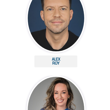
ALEX
ROY