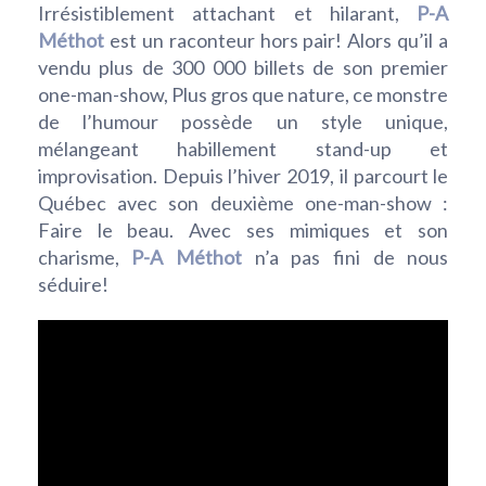
Irrésistiblement attachant et hilarant,
P-A
Méthot
est un raconteur hors pair! Alors qu’il a
vendu plus de 300 000 billets de son premier
one-man-show, Plus gros que nature, ce monstre
de l’humour possède un style unique,
mélangeant habillement stand-up et
improvisation. Depuis l’hiver 2019, il parcourt le
Québec avec son deuxième one-man-show :
Faire le beau. Avec ses mimiques et son
charisme,
P-A Méthot
n’a pas fini de nous
séduire!