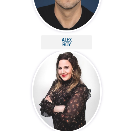
ALEX
ROY