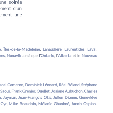
une soirée
ement d'un
nement une
e
,
Îles-de-la-Madeleine
,
Lanaudière
,
Laurentides
,
Laval
,
mes
,
Nunavik
ainsi que l’
Ontario
, l'
Alberta
et le
Nouveau
scal Cameron,
Dominick Léonard,
Réal Béland,
Stéphane
Saoui,
Frank Grenier,
Ouellet,
Josiane Aubuchon,
Charles
n
,
Jayman,
Jean-François Otis
,
Julien Dionne
,
Geneviève
Cyr,
Mike Beaudoin,
Mélanie Ghanimé,
Jacob Ospian-