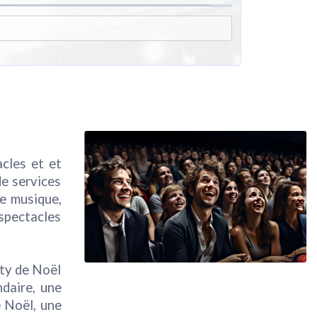
acles et et
de services
de musique,
 spectacles
rty de Noël
ndaire, une
e Noël, une