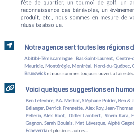
fête de quartier, un tournoi de golf, un a
reconnaissance des bénévoles, un événemen
produit, etc., nous sommes en mesure de v
réussite absolue.
Notre agence sert toutes les régions d
Abitibi-Témiscamingue
,
Bas-Saint-Laurent
,
Centre-
Mauricie
,
Montérégie
,
Montréal
,
Nord-du-Québec
,
Brunswick
et nous sommes toujours ouvert à faire déco
Voici quelques suggestions en humo
Ben Lefevbre,
P.A. Methot,
Stéphane Poirier,
Ben & J
Bélanger,
Derrick Frennette,
Alex Roy,
Jean-Thomas 
Pellerin,
Alex Roof
,
Didier Lambert
,
Sinem Kara,
F
Gagnon
,
Sarah Boulais
,
Mat Lévesque
,
Alphé Gagn
Echeverria
et plusieurs autres...