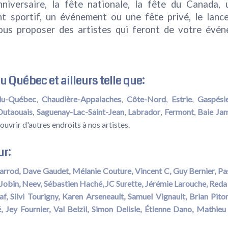
nniversaire, la fête nationale, la fête du Canada, 
t sportif, un événement ou une fête privé, le lanc
ous proposer des artistes qui feront de votre évé
u Québec et ailleurs telle que:
du-Québec
,
Chaudière-Appalaches
,
Côte-Nord
,
Estrie
,
Gaspési
Outaouais
,
Saguenay-Lac-Saint-Jean
,
Labrador
,
Fermont
,
Baie Ja
uvrir d'autres endroits à nos artistes.
ur:
arrod,
Dave Gaudet,
Mélanie Couture,
Vincent C,
Guy Bernier,
Pa
Jobin,
Neev,
Sébastien Haché,
JC Surette,
Jérémie Larouche,
Reda 
af
,
Silvi Tourigny
,
Karen Arseneault,
Samuel Vignault
,
Brian Pito
é
,
Jey Fournier
,
Val Belzil
,
Simon Delisle
,
Étienne Dano,
Mathieu 