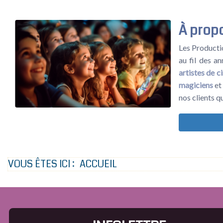
À prop
Les Productio
au fil des a
artistes de c
magiciens
et 
nos clients qu
VOUS ÊTES ICI :
ACCUEIL