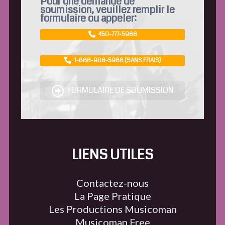
Pour une demande de
soumission, veuillez remplir le
formulaire ou appeler:
450-777-5966
1-866-906-5966 (SANS FRAIS)
FORMULAIRE DE SOUMISSION
LIENS UTILES
Contactez-nous
La Page Pratique
Les Productions Musicoman
Musicoman Free