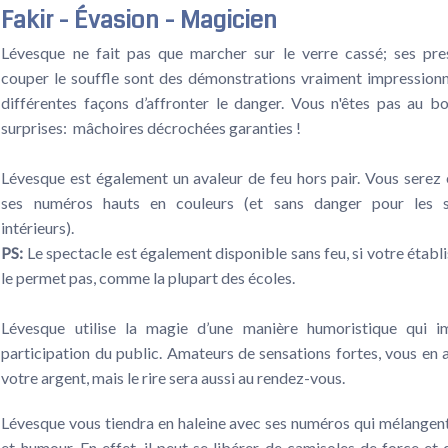
Fakir - Évasion - Magicien
Lévesque ne fait pas que marcher sur le verre cassé; ses pre
couper le souffle sont des démonstrations vraiment impression
différentes façons d’affronter le danger. Vous n'êtes pas au b
surprises: mâchoires décrochées garanties !
Lévesque est également un avaleur de feu hors pair. Vous serez 
ses numéros hauts en couleurs (et sans danger pour les s
intérieurs).
PS:
Le spectacle est également disponible sans feu, si votre étab
le permet pas, comme la plupart des écoles.
Lévesque utilise la magie d’une manière humoristique qui i
participation du public. Amateurs de sensations fortes, vous en 
votre argent, mais le rire sera aussi au rendez-vous.
Lévesque vous tiendra en haleine avec ses numéros qui mélangen
et humour. En effet, il peut se libérer de camisoles de force et 