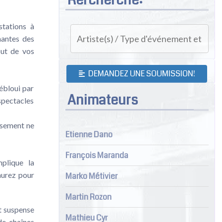
stations à
nantes des
out de vos
DEMANDEZ UNE SOUMISSION!
ébloui par
Animateurs
pectacles
lisement ne
Etienne Dano
François Maranda
mplique la
aurez pour
Marko Métivier
Martin Rozon
t suspense
Mathieu Cyr
de chaînes