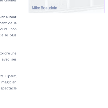
Mike Beaudoin
ver autant
ement de la
tours non
ie le plus
tordre une
r avec ses
s. Il peut,
n magicien
 spectacle