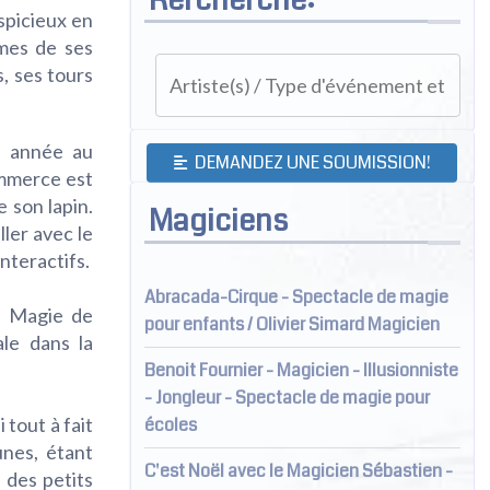
spicieux en
imes de ses
, ses tours
r année au
DEMANDEZ UNE SOUMISSION!
ommerce est
 son lapin.
Magiciens
ller avec le
interactifs.
Abracada-Cirque - Spectacle de magie
de Magie de
pour enfants / Olivier Simard Magicien
ale dans la
Benoit Fournier - Magicien - Illusionniste
- Jongleur - Spectacle de magie pour
 tout à fait
écoles
unes, étant
C'est Noël avec le Magicien Sébastien -
 des petits