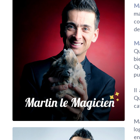
Ma
ma
co
de
Ma
Qu
bi
Qu
pu
Il
Qu
ca
Ma
lo
en