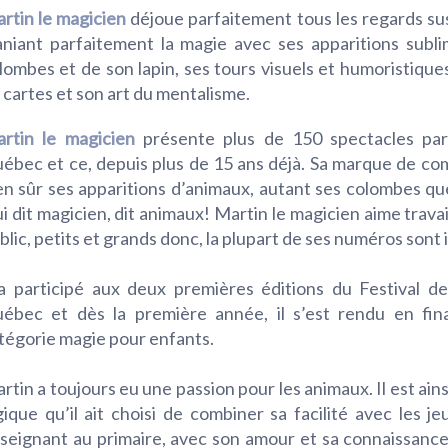
rtin le magicien
déjoue parfaitement tous les regards su
niant parfaitement la magie avec ses apparitions subl
lombes et de son lapin, ses tours visuels et humoristiques
 cartes et son art du mentalisme.
rtin le magicien
présente plus de 150 spectacles pa
ébec et ce, depuis plus de 15 ans déjà. Sa marque de c
en sûr ses apparitions d’animaux, autant ses colombes que
i dit magicien, dit animaux! Martin le magicien aime travai
blic, petits et grands donc, la plupart de ses numéros sont 
 a participé aux deux premières éditions du Festival 
ébec et dès la première année, il s’est rendu en fin
tégorie magie pour enfants.
rtin a toujours eu une passion pour les animaux. Il est ainsi
gique qu’il ait choisi de combiner sa facilité avec les je
seignant au primaire, avec son amour et sa connaissance