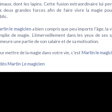
imaux, dont les lapins. Cette fusion extraordinaire lui per
s deux grandes forces afin de faire vivre la magie po
blic.
rtin le magicien
a bien compris que peu importe l’âge, la v
mplie de magie. L’émerveillement dans les yeux de ses 
meure une partie de son salaire et de sa motivation.
ur mettre de la magie dans votre vie, c’est
Martin le magic
déo Martin Le magicien