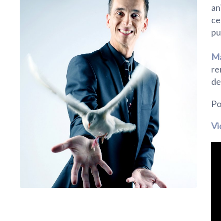
an
ce
pu
Ma
re
de
Po
Vi