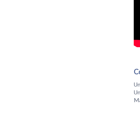
C
Un
Un
Ma