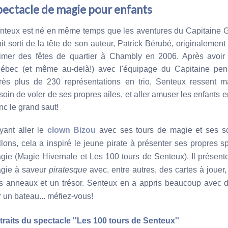
pectacle de magie pour enfants
nteux est né en même temps que les aventures du Capitaine G
oit sorti de la tête de son auteur, Patrick Bérubé, originalemen
imer des fêtes de quartier à Chambly en 2006. Après avoir 
ébec (et même au-delà!) avec l'équipage du Capitaine pen
rès plus de 230 représentations en trio, Senteux ressent m
soin de voler de ses propres ailes, et aller amuser les enfants e
nc le grand saut!
yant aller le
clown Bizou
avec ses tours de magie et ses sc
llons, cela a inspiré le jeune pirate à présenter ses propres s
gie (Magie Hivernale et Les 100 tours de Senteux). Il présente
gie à saveur
piratesque
avec, entre autres, des cartes à jouer
s anneaux et un trésor. Senteux en a appris beaucoup avec d
r un bateau... méfiez-vous!
traits du spectacle ''Les 100 tours de Senteux''