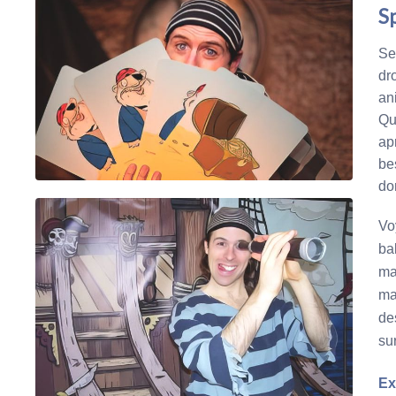
S
Se
dr
an
Qu
ap
be
do
Vo
ba
ma
ma
de
su
Ex